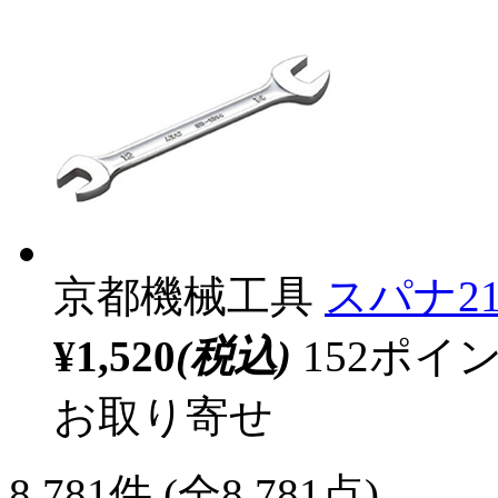
京都機械工具
スパナ21×
¥1,520
(税込)
152ポ
お取り寄せ
8,781
件 (全8,781点)