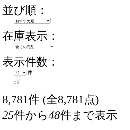
並び順：
在庫表示：
表示件数：
件
8,781
件 (全8,781点)
25
件から
48
件まで表示