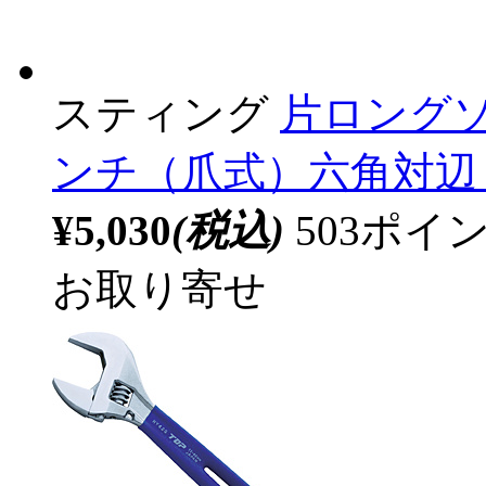
スティング
片ロング
ンチ（爪式）六角対辺：27
¥5,030
(税込)
503ポ
お取り寄せ