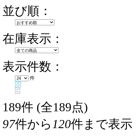
並び順：
在庫表示：
表示件数：
件
189
件 (全189点)
97
件から
120
件まで表示