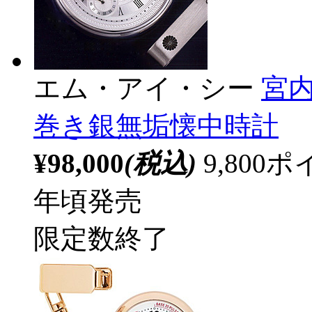
エム・アイ・シー
宮内
巻き銀無垢懐中時計
¥98,000
(税込)
9,80
年頃発売
限定数終了