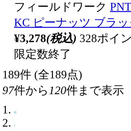
フィールドワーク
PN
KC ピーナッツ ブラック 
¥3,278
(税込)
328ポ
限定数終了
189
件 (全189点)
97
件から
120
件まで表示