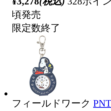
¥3,278
(税込)
328ポ
頃発売
限定数終了
フィールドワーク
PN