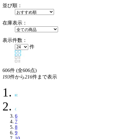
並び順：
在庫表示：
表示件数：
件
606
件 (全606点)
193
件から
216
件まで表示
6
7
8
9
10