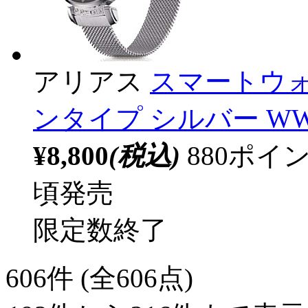
アリアス
スマートウォ
ンタイプ シルバー WW20
¥8,800
(税込)
880ポ
頃発売
限定数終了
606
件 (全606点)