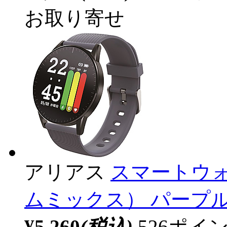
お取り寄せ
アリアス
スマートウォ
ムミックス） パープル W
¥5,260
(税込)
526ポ