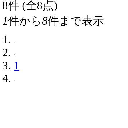
8
件 (全8点)
1
件から
8
件まで表示
1