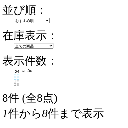
並び順：
在庫表示：
表示件数：
件
8
件 (全8点)
1
件から
8
件まで表示