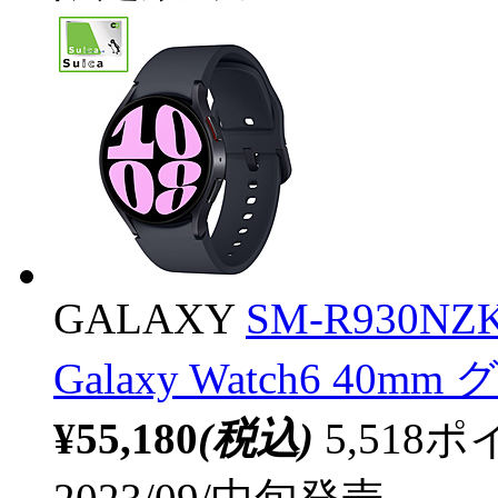
GALAXY
SM-R930
Galaxy Watch6 40
¥55,180
(税込)
5,51