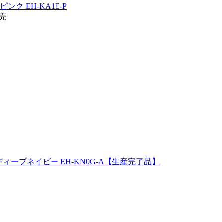
ンク EH-KA1E-P
発売
ィープネイビー EH-KN0G-A【生産完了品】