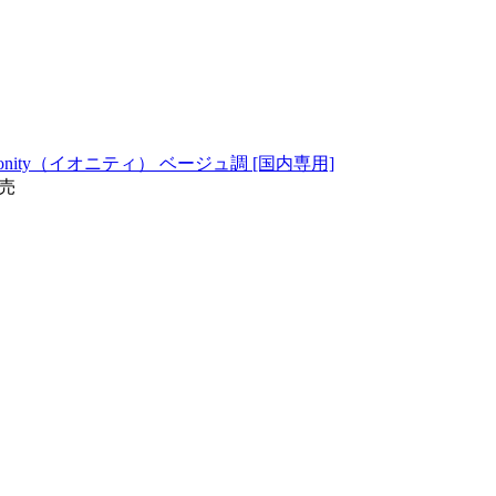
ionity（イオニティ） ベージュ調 [国内専用]
発売