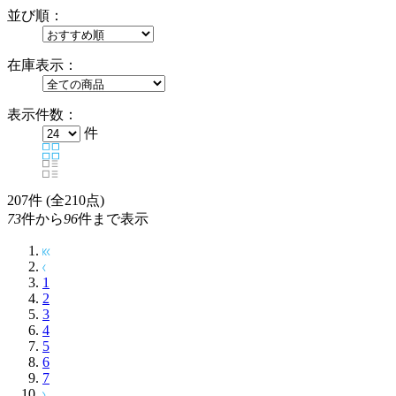
並び順：
在庫表示：
表示件数：
件
207
件 (全210点)
73
件から
96
件まで表示
1
2
3
4
5
6
7