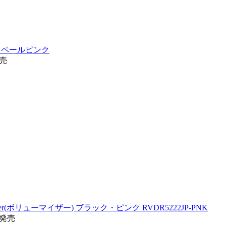
P ペールピンク
発売
zer(ボリューマイザー) ブラック・ピンク RVDR5222JP-PNK
旬発売