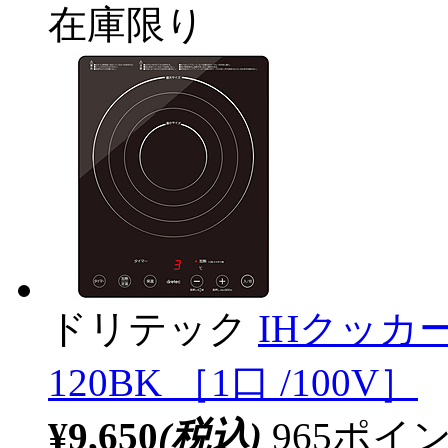
在庫限り
ドリテック
IHクッカー
120BK ［1口 /100V］
¥9,650
(税込)
965ポ