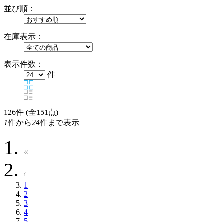
並び順：
在庫表示：
表示件数：
件
126
件 (全151点)
1
件から
24
件まで表示
1
2
3
4
5