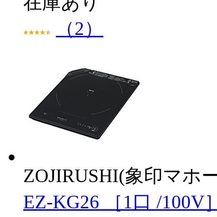
在庫あり
（2）
ZOJIRUSHI(象印マホ
EZ-KG26 ［1口 /100V