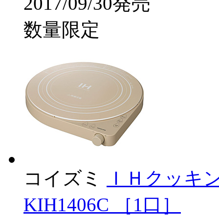
2017/09/30発売
数量限定
コイズミ
ＩＨクッキン
KIH1406C ［1口］