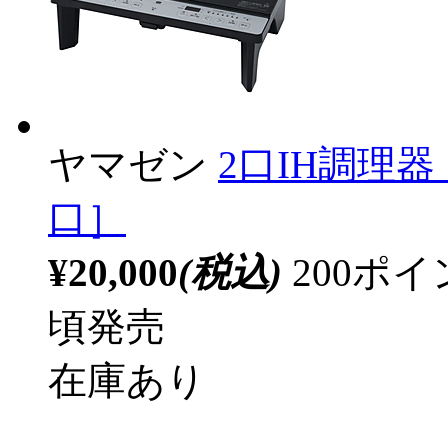
ヤマゼン
2口IH調理器 
口］
¥20,000
(税込)
200ポ
頃発売
在庫あり