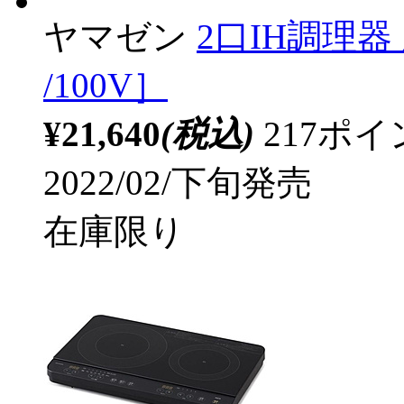
ヤマゼン
2口IH調理器 
/100V］
¥21,640
(税込)
217ポ
2022/02/下旬発売
在庫限り