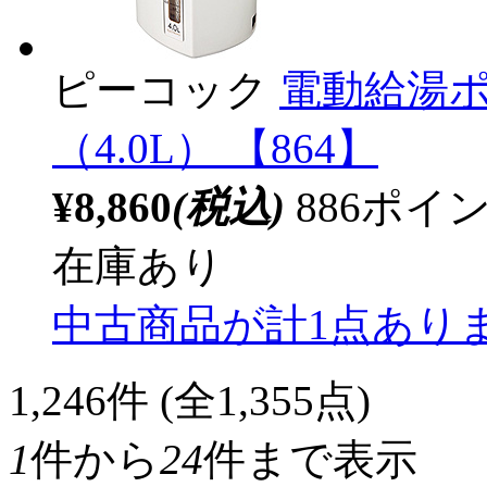
ピーコック
電動給湯ポッ
（4.0L） 【864】
¥8,860
(税込)
886ポ
在庫あり
中古商品が計1点あり
1,246
件 (全1,355点)
1
件から
24
件まで表示