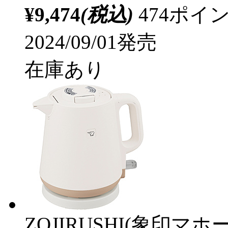
¥9,474
(税込)
474ポ
2024/09/01発売
在庫あり
ZOJIRUSHI(象印マホ