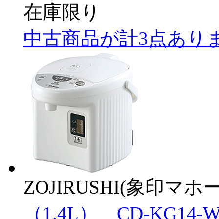
在庫限り
中古商品が計3点あり
ZOJIRUSHI(象印マホ
（1.4L） CD-KG14