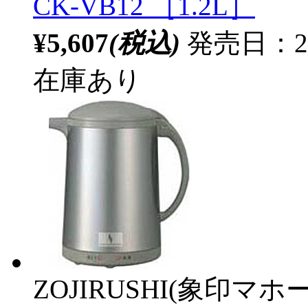
CK-VB12 ［1.2L］
¥5,607
(税込)
発売日：20
在庫あり
ZOJIRUSHI(象印マホ