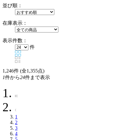
並び順：
在庫表示：
表示件数：
件
1,246
件 (全1,355点)
1
件から
24
件まで表示
1
2
3
4
5