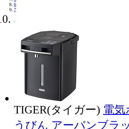
6
7
TIGER(タイガー)
電気
うびん アーバンブラック P