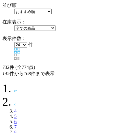
並び順：
在庫表示：
表示件数：
件
732
件 (全774点)
145
件から
168
件まで表示
4
5
6
7
8