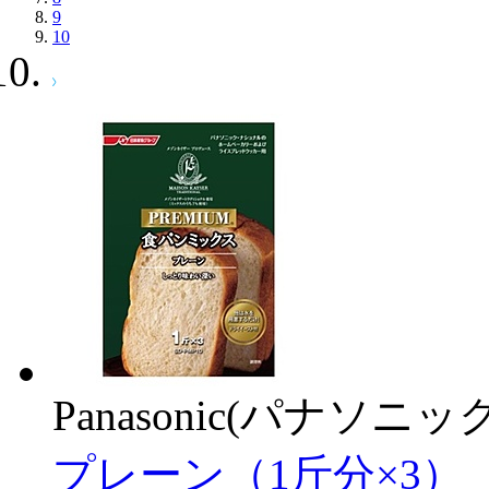
9
10
Panasonic(パナソニック
プレーン（1斤分×3） S