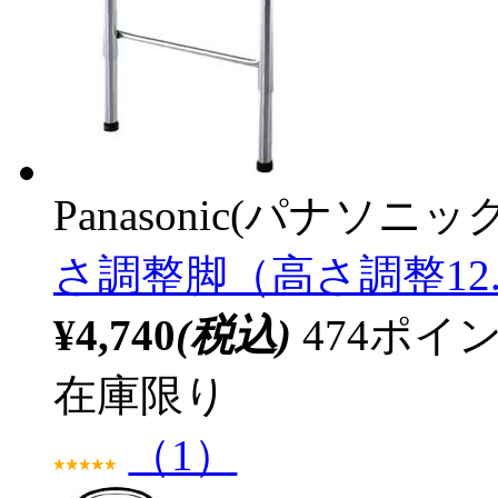
Panasonic(パナソニック
さ調整脚（高さ調整12.0～
¥4,740
(税込)
474ポ
在庫限り
（1）