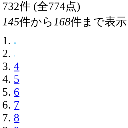
732
件 (全774点)
145
件から
168
件まで表示
4
5
6
7
8