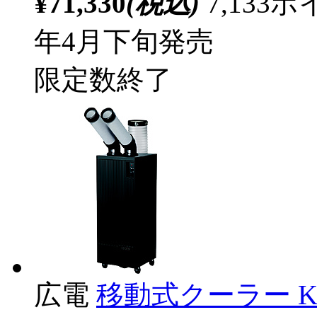
¥71,330
(税込)
7,13
年4月下旬発売
限定数終了
広電
移動式クーラー KE