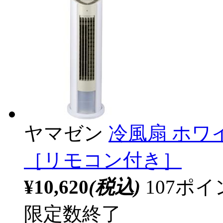
ヤマゼン
冷風扇 ホワイ
［リモコン付き］
¥10,620
(税込)
107ポ
限定数終了