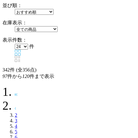
並び順：
在庫表示：
表示件数：
件
342
件 (全356点)
97
件から
120
件まで表示
2
3
4
5
6