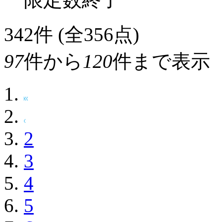
342
件 (全356点)
97
件から
120
件まで表示
2
3
4
5