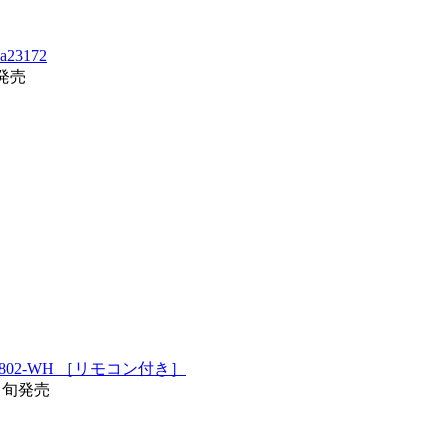
3172
発売
802-WH ［リモコン付き］
/中旬発売