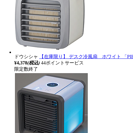
ドウシシャ
【在庫限り】 デスク冷風扇 ホワイト 「PIERI
¥4,378
(税込)
44ポイントサービス
限定数終了