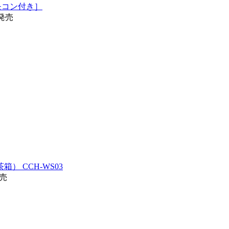
リモコン付き］
発売
） CCH-WS03
発売