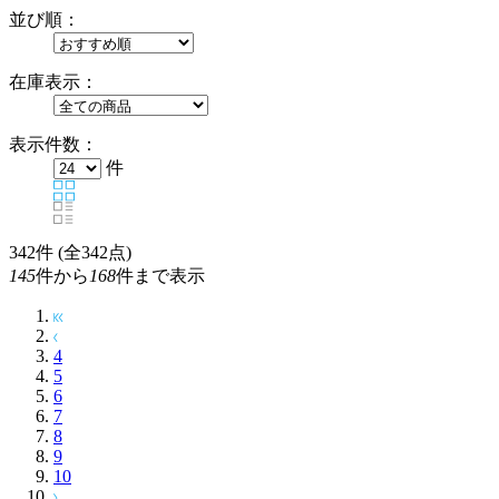
並び順：
在庫表示：
表示件数：
件
342
件 (全342点)
145
件から
168
件まで表示
4
5
6
7
8
9
10