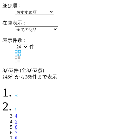
並び順：
在庫表示：
表示件数：
件
3,652
件 (全3,652点)
145
件から
168
件まで表示
4
5
6
7
8