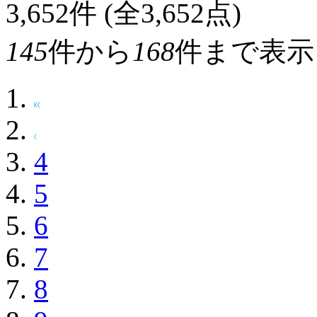
3,652
件 (全3,652点)
145
件から
168
件まで表示
4
5
6
7
8