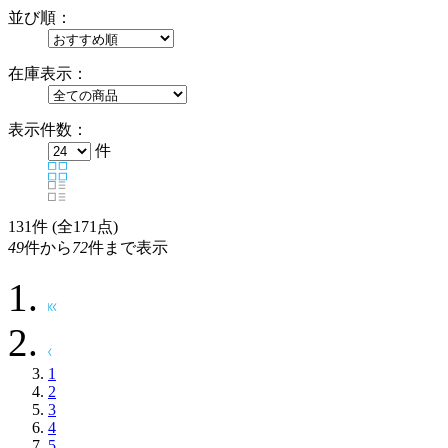
並び順：
在庫表示：
表示件数：
件
131
件 (全171点)
49
件から
72
件まで表示
1
2
3
4
5