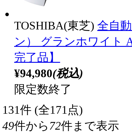
TOSHIBA(東芝)
全自動
ン） グランホワイト AW-
完了品】
¥94,980
(税込)
限定数終了
131
件 (全171点)
49
件から
72
件まで表示