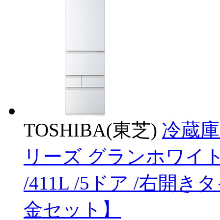
TOSHIBA(東芝)
冷蔵庫
リーズ グランホワイト GR
/411L /5ドア /右開
金セット】