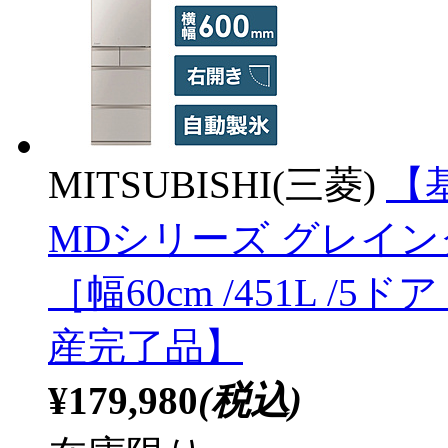
MITSUBISHI(三菱)
【
MDシリーズ グレイング
［幅60cm /451L /5
産完了品】
¥179,980
(税込)