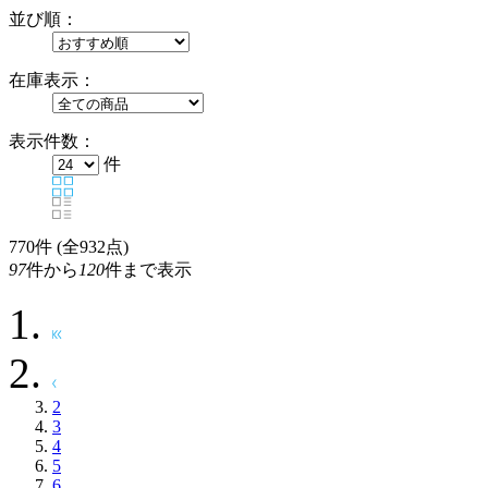
並び順：
在庫表示：
表示件数：
件
770
件 (全932点)
97
件から
120
件まで表示
2
3
4
5
6