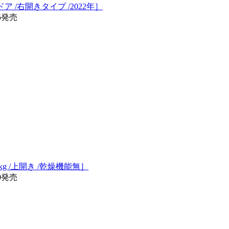
/2ドア /右開きタイプ /2022年］
25発売
kg /上開き /乾燥機能無］
20発売