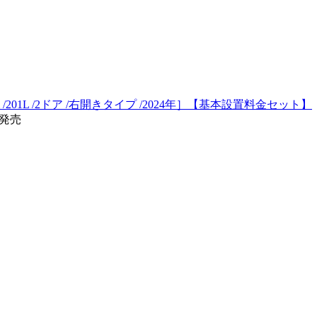
 /201L /2ドア /右開きタイプ /2024年］【基本設置料金セット】
月発売