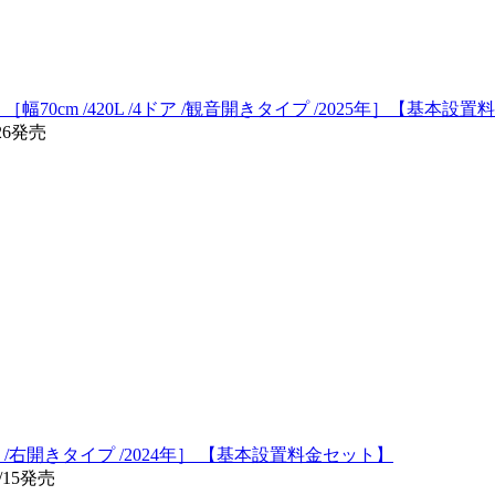
) ［幅70cm /420L /4ドア /観音開きタイプ /2025年］【基本
26発売
/4ドア /右開きタイプ /2024年］ 【基本設置料金セット】
/15発売