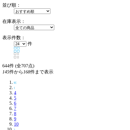
並び順：
在庫表示：
表示件数：
件
644
件 (全707点)
145
件から
168
件まで表示
4
5
6
7
8
9
10