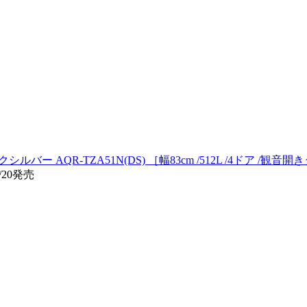
バー AQR-TZA51N(DS) ［幅83cm /512L /4ドア /観音開き
/20発売