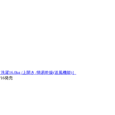
［洗濯16.0kg /上開き /簡易乾燥(送風機能)］
/16発売