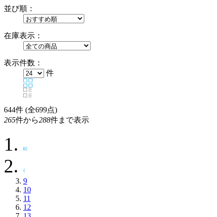
並び順：
在庫表示：
表示件数：
件
644
件 (全699点)
265
件から
288
件まで表示
9
10
11
12
13