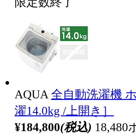
限定数終了
AQUA
全自動洗濯機 ホワ
濯14.0kg /上開き］
¥184,800
(税込)
18,4