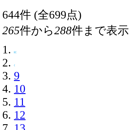
644
件 (全699点)
265
件から
288
件まで表示
9
10
11
12
13