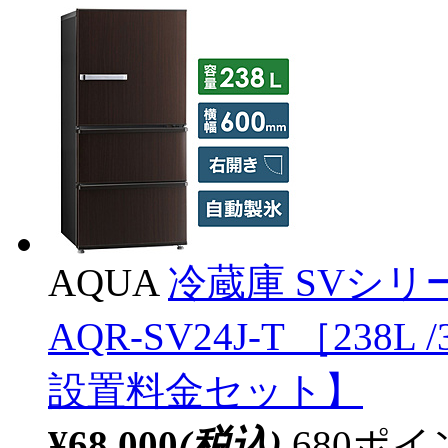
AQUA
冷蔵庫 SVシ
AQR-SV24J-T ［23
設置料金セット】
¥68,000
(税込)
680ポ