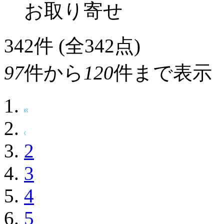
お取り寄せ
342
件 (全342点)
97
件から
120
件まで表示
2
3
4
5