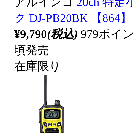
アルインコ
20ch 
ク DJ-PB20BK 【864】
¥9,790
(税込)
979ポ
頃発売
在庫限り