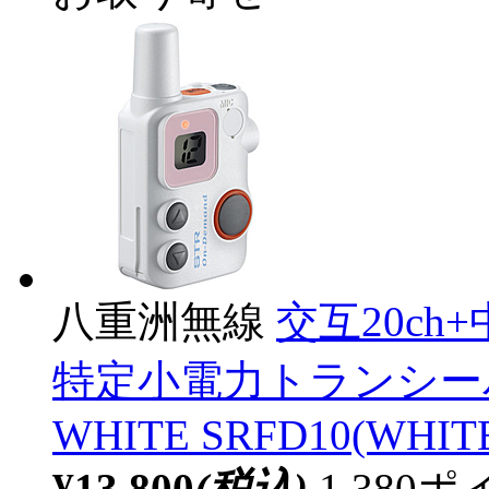
八重洲無線
交互20ch
特定小電力トランシーバー S
WHITE SRFD10(WHIT
¥13,800
(税込)
1,38