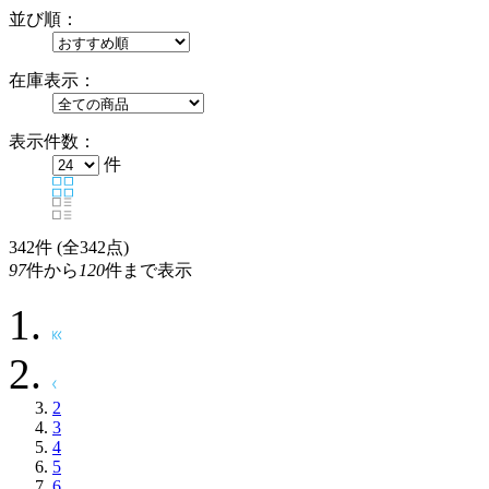
並び順：
在庫表示：
表示件数：
件
342
件 (全342点)
97
件から
120
件まで表示
2
3
4
5
6