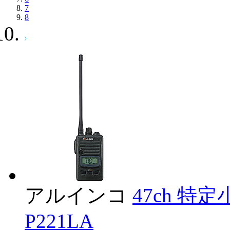
7
8
アルインコ
47ch 特
P221LA