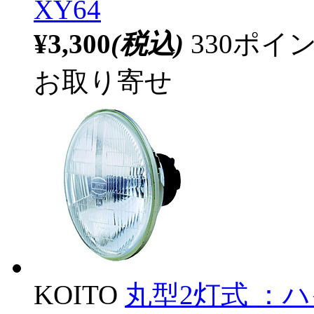
XY64
¥3,300
(税込)
330ポ
お取り寄せ
KOITO
丸型2灯式 ：ハイ