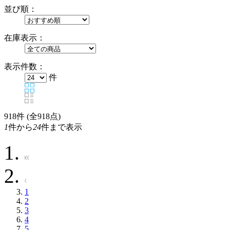
並び順：
在庫表示：
表示件数：
件
918
件 (全918点)
1
件から
24
件まで表示
1
2
3
4
5