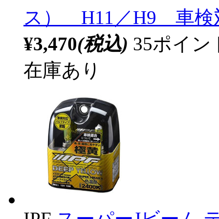
ス） H11／H9 車
¥3,470
(税込)
35ポイ
在庫あり
IPF
スーパーJビーム ディ