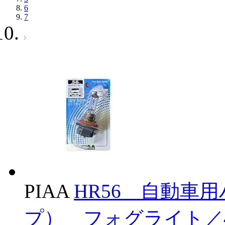
6
7
PIAA
HR56 自動車
プ） フォグライト／