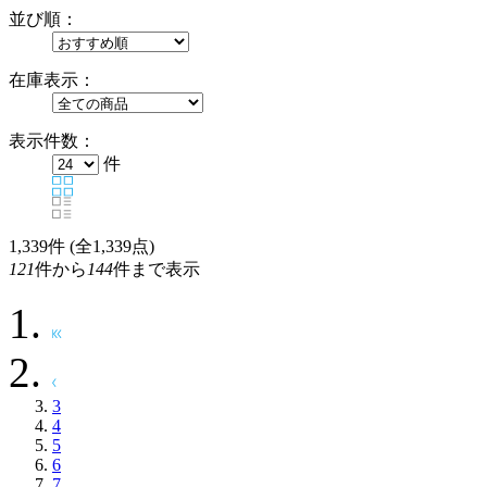
並び順：
在庫表示：
表示件数：
件
1,339
件 (全1,339点)
121
件から
144
件まで表示
3
4
5
6
7