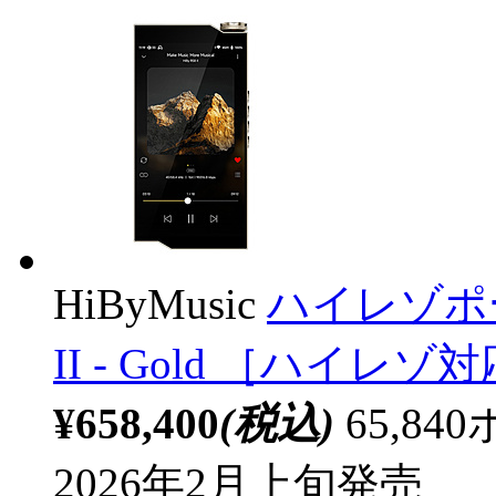
HiByMusic
ハイレゾポー
II - Gold ［ハイレゾ対
¥658,400
(税込)
65,8
2026年2月上旬発売