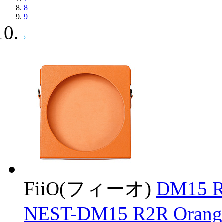
8
9
FiiO(フィーオ)
DM15
NEST-DM15 R2R Oran