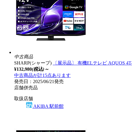
中古商品
SHARP(シャープ)
〔展示品〕 有機ELテレビ AQUOS 4T-C4
¥132,980
(税込)～
中古商品が計15点あります
発売日：2025/06/21発売
店舗併売品
取扱店舗
AKIBA 駅前館