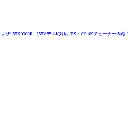
) 55X9900R ［55V型 /4K対応 /BS・CS 4Kチューナー内蔵 /