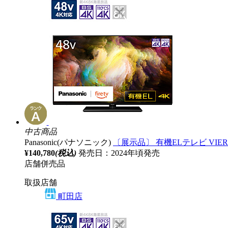
中古商品
Panasonic(パナソニック)
〔展示品〕 有機ELテレビ VIERA(ビ
¥140,780
(税込)
発売日：2024年頃発売
店舗併売品
取扱店舗
町田店