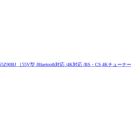
Z90BJ ［55V型 /Bluetooth対応 /4K対応 /BS・CS 4Kチューナ