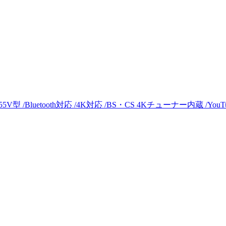
5V型 /Bluetooth対応 /4K対応 /BS・CS 4Kチューナー内蔵 /You