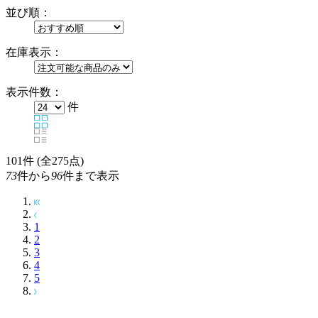
並び順：
在庫表示：
表示件数：
件
101
件 (全275点)
73
件から
96
件まで表示
1
2
3
4
5