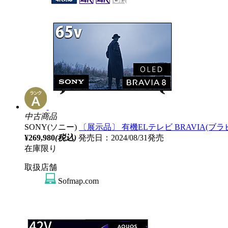
中古商品
SONY(ソニー)
〔展示品〕 有機ELテレビ BRAVIA(ブラビア) 
¥269,980
(税込)
発売日：2024/08/31発売
在庫限り
取扱店舗
Sofmap.com