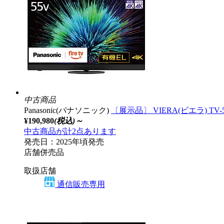
中古商品
Panasonic(パナソニック)
〔展示品〕 VIERA(ビエラ) TV-55
¥190,980
(税込)～
中古商品が計2点あります
発売日：2025年頃発売
店舗併売品
取扱店舗
通信販売専用