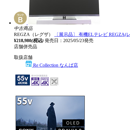
中古商品
REGZA（レグザ）
〔展示品〕 有機ELテレビ REGZA(レグザ
¥218,980
(税込)
発売日：2025/05/23発売
店舗併売品
取扱店舗
Re Collection なんば店