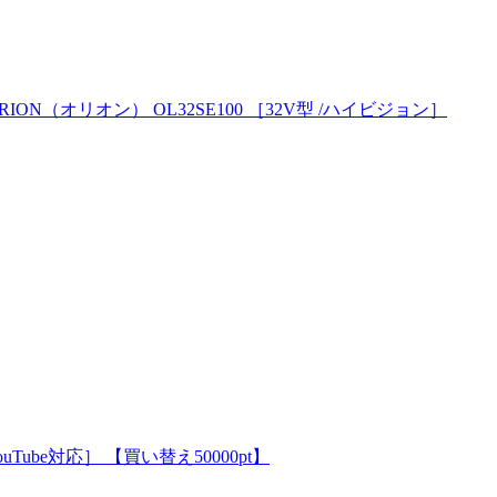
RION（オリオン） OL32SE100 ［32V型 /ハイビジョン］
ouTube対応］ 【買い替え50000pt】