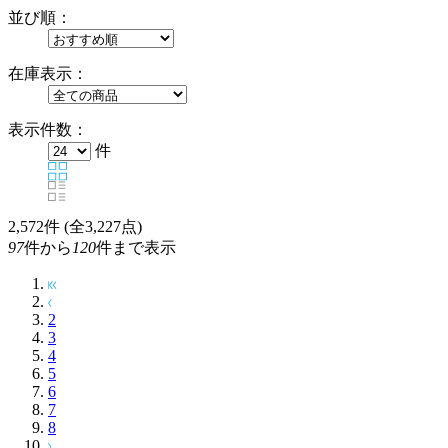
並び順：
在庫表示：
表示件数：
件
2,572
件 (全3,227点)
97
件から
120
件まで表示
2
3
4
5
6
7
8