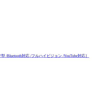
 /Bluetooth対応 /フルハイビジョン /YouTube対応］