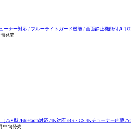
S チューナー対応 / ブルーライトガード機能 / 画面静止機能付き ] O
/中旬発売
5V型 /Bluetooth対応 /4K対応 /BS・CS 4Kチューナー内蔵 /Y
6月中旬発売