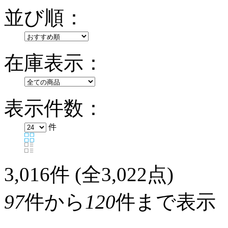
並び順：
在庫表示：
表示件数：
件
3,016
件 (全3,022点)
97
件から
120
件まで表示