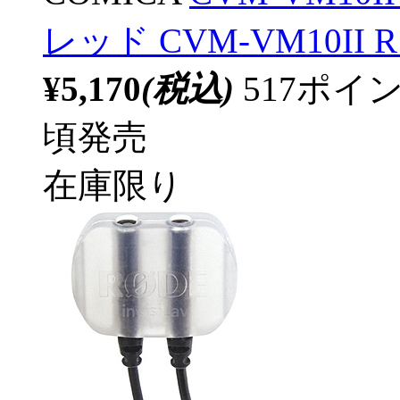
レッド CVM-VM10II R
¥5,170
(税込)
517ポ
頃発売
在庫限り