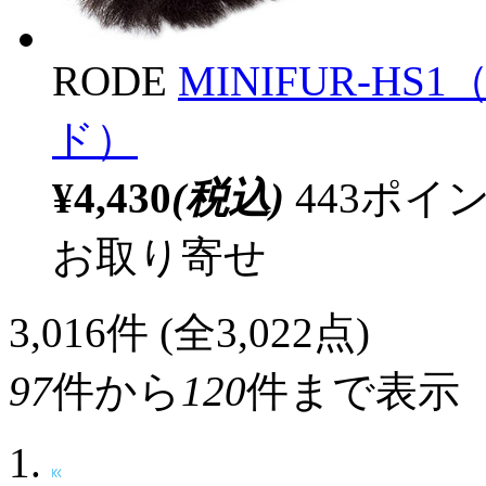
RODE
MINIFUR-
ド）
¥4,430
(税込)
443ポ
お取り寄せ
3,016
件 (全3,022点)
97
件から
120
件まで表示