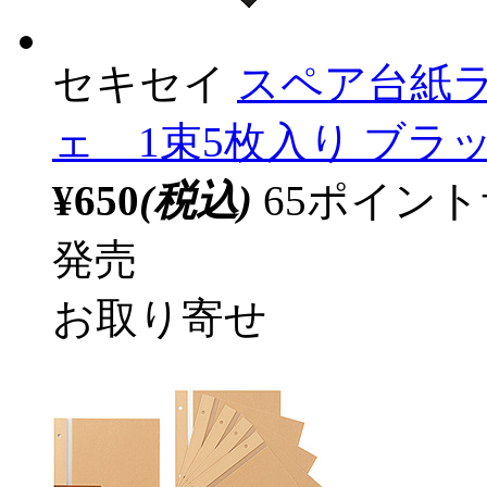
セキセイ
スペア台紙ラ
ェ 1束5枚入り ブラック 
¥650
(税込)
65ポイン
発売
お取り寄せ