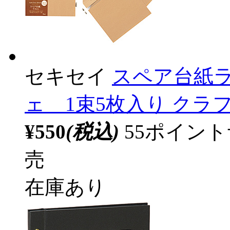
セキセイ
スペア台紙ラ
ェ 1束5枚入り クラフト 
¥550
(税込)
55ポイン
売
在庫あり