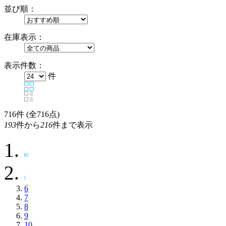
並び順：
在庫表示：
表示件数：
件
716
件 (全716点)
193
件から
216
件まで表示
6
7
8
9
10