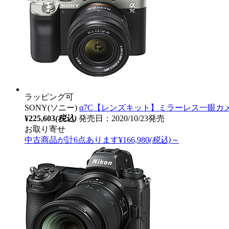
ラッピング可
SONY(ソニー)
α7C【レンズキット】ミラーレス一眼カメラ
¥225,603
(税込)
発売日：2020/10/23発売
お取り寄せ
中古商品が計6点あります
¥166,980
(税込)～