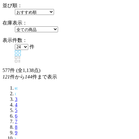
並び順：
在庫表示：
表示件数：
件
577
件 (全1,138点)
121
件から
144
件まで表示
3
4
5
6
7
8
9