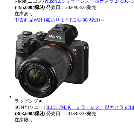
Nikon(ニコン)
Nikon Z 5 ミラーレス一眼カメラ 24-5
¥195,000
(税込)
発売日：2020/08/28発売
在庫あり
中古商品が計1点あります
¥124,480
(税込)～
ラッピング可
SONY(ソニー)
ILCE-7M3K ミラーレス一眼カメラ α7II
¥303,600
(税込)
発売日：2018/03/23発売
在庫限り