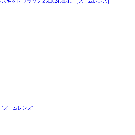
0レンズキット ブラック Z5LK2450KIT ［ズームレンズ］
I [ズームレンズ]