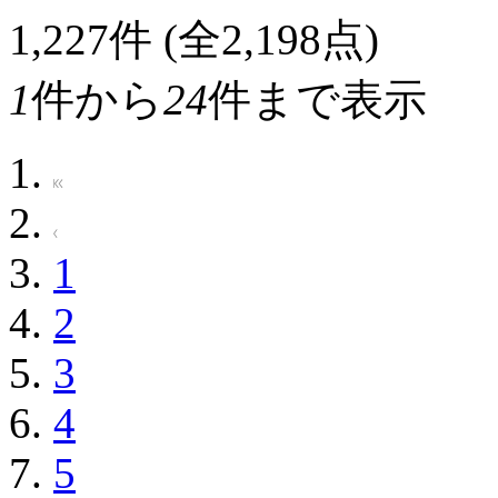
1,227
件 (全2,198点)
1
件から
24
件まで表示
1
2
3
4
5