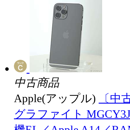
中古商品
Apple(アップル)
〔中古品
グラファイト MGCY3J
機EL／Apple A14／R