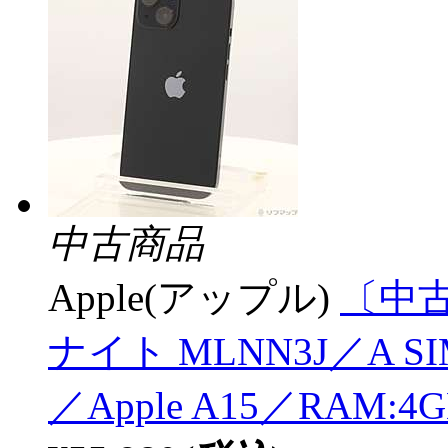
中古商品
Apple(アップル)
〔中古品
ナイト MLNN3J／A 
／Apple A15／RAM: