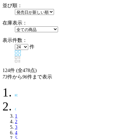
並び順：
在庫表示：
表示件数：
件
124
件 (全478点)
73
件から
96
件まで表示
1
2
3
4
5