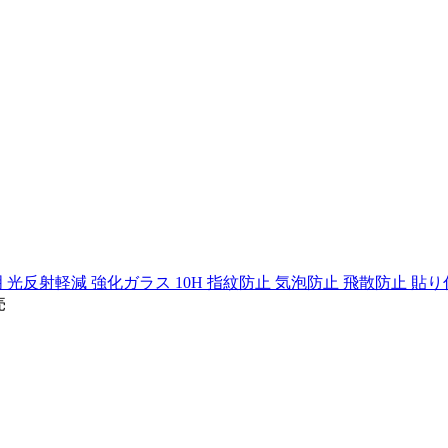
 超透明 光反射軽減 強化ガラス 10H 指紋防止 気泡防止 飛散防止 貼り
売