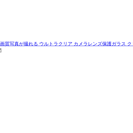
 CUSHION] 高画質写真が撮れる ウルトラクリア カメラレンズ保護ガラス クリア
売