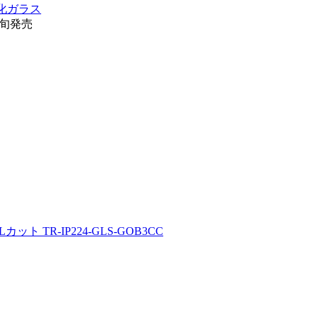
護強化ガラス
中旬発売
カット TR-IP224-GLS-GOB3CC