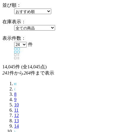
並び順：
在庫表示：
表示件数：
件
14,045
件 (全14,045点)
241
件から
264
件まで表示
8
9
10
11
12
13
14