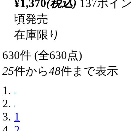
¥1,370
(税込)
137ポ
頃発売
在庫限り
630
件 (全630点)
25
件から
48
件まで表示
1
2