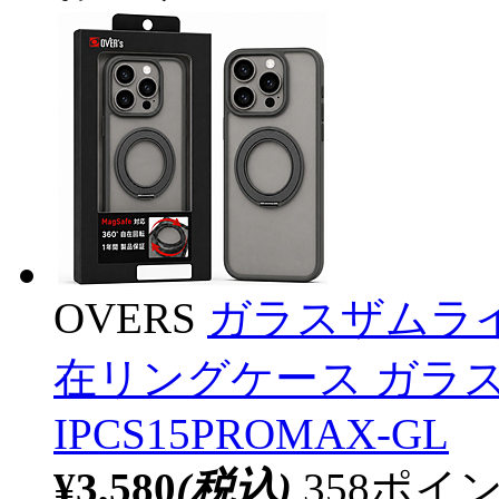
OVERS
ガラスザムライ iPh
在リングケース ガラス
IPCS15PROMAX-GL
¥3,580
(税込)
358ポ