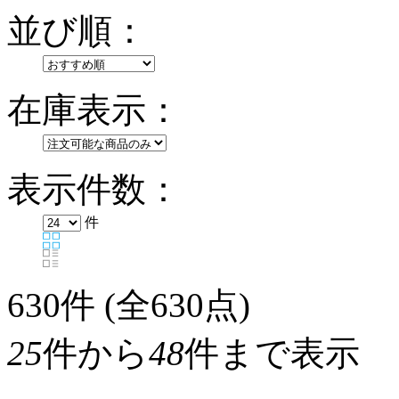
並び順：
在庫表示：
表示件数：
件
630
件 (全630点)
25
件から
48
件まで表示