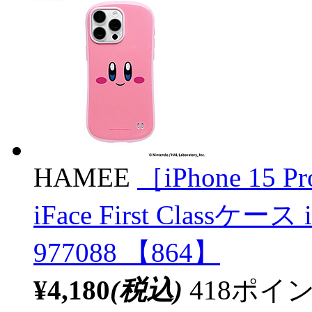
HAMEE
［iPhone 1
iFace First Classケ
977088 【864】
¥4,180
(税込)
418ポ