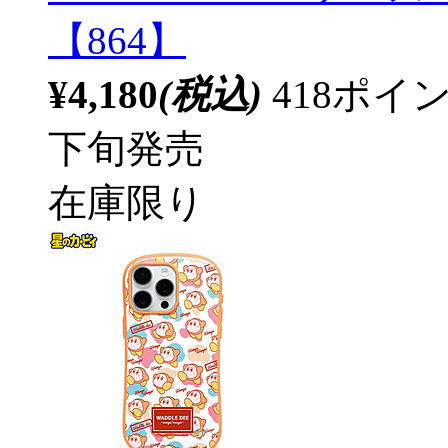
【864】
¥4,180
(税込)
418ポ
下旬発売
在庫限り