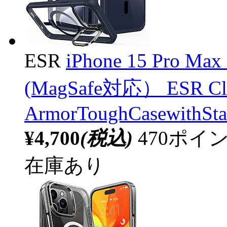
ESR
iPhone 15 Pr
(MagSafe対応） ESR Clea
ArmorToughCasewithSta
¥4,700
(税込)
470ポ
在庫あり