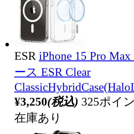
ESR
iPhone 15 Pr
ース ESR Clear
ClassicHybridCase(Hal
¥3,250
(税込)
325ポ
在庫あり