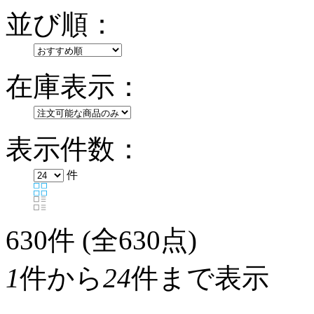
並び順：
在庫表示：
表示件数：
件
630
件 (全630点)
1
件から
24
件まで表示