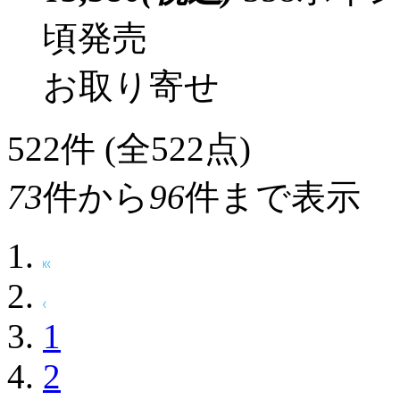
頃発売
お取り寄せ
522
件 (全522点)
73
件から
96
件まで表示
1
2