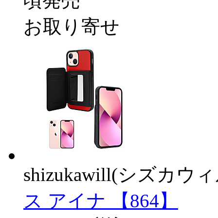
頃発売
お取り寄せ
shizukawill(シズカウィ
ス アイナ 【864】