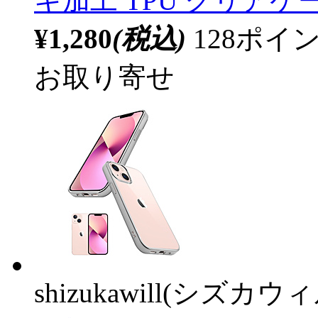
キ加工 TPU クリアケ
¥1,280
(税込)
128ポ
お取り寄せ
shizukawill(シズカウィ