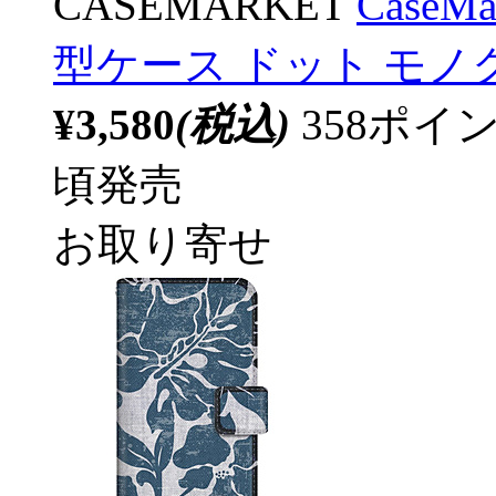
CASEMARKET
CaseM
型ケース ドット モノ
¥3,580
(税込)
358ポ
頃発売
お取り寄せ