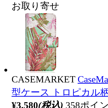
お取り寄せ
CASEMARKET
CaseM
型ケース トロピカル柄
¥3,580
(税込)
358ポ