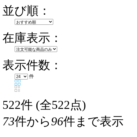
並び順：
在庫表示：
表示件数：
件
522
件 (全522点)
73
件から
96
件まで表示