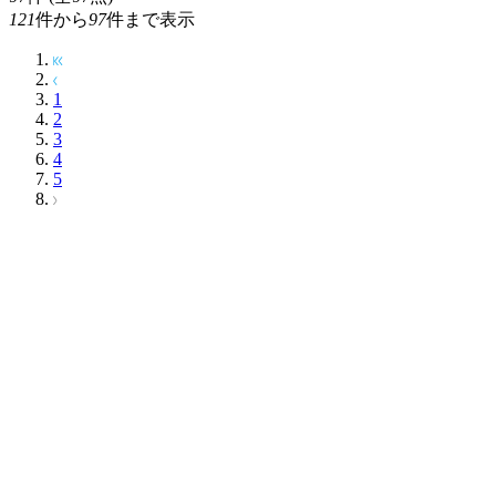
121
件から
97
件まで表示
1
2
3
4
5