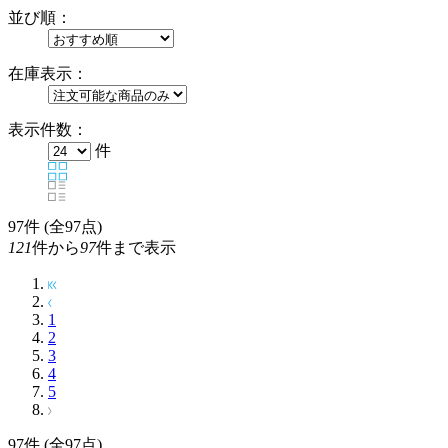
並び順：
在庫表示：
表示件数：
件
97
件 (全97点)
121
件から
97
件まで表示
1
2
3
4
5
97
件 (全97点)