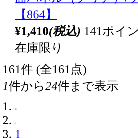
【864】
¥1,410
(税込)
141ポ
在庫限り
161
件 (全161点)
1
件から
24
件まで表示
1