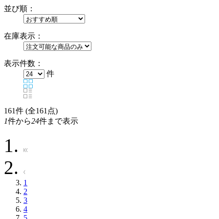
並び順：
在庫表示：
表示件数：
件
161
件 (全161点)
1
件から
24
件まで表示
1
2
3
4
5