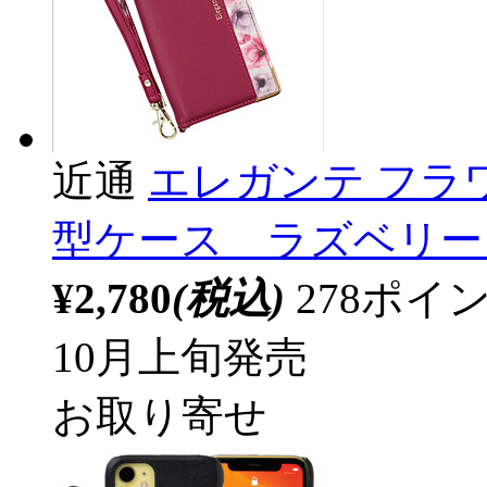
近通
エレガンテ フラワー 
型ケース ラズベリー BL-
¥2,780
(税込)
278ポ
10月上旬発売
お取り寄せ