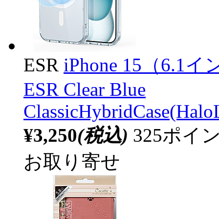
ESR
iPhone 15（
ESR Clear Blue
ClassicHybridCase(Halo
¥3,250
(税込)
325ポ
お取り寄せ