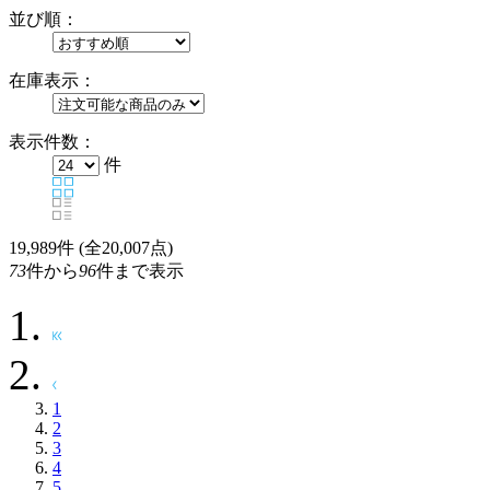
並び順：
在庫表示：
表示件数：
件
19,989
件 (全20,007点)
73
件から
96
件まで表示
1
2
3
4
5