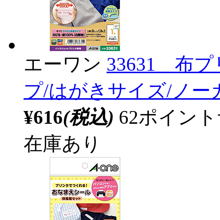
エーワン
33631 
プ/はがきサイズ/ノー
¥616
(税込)
62ポイン
在庫あり