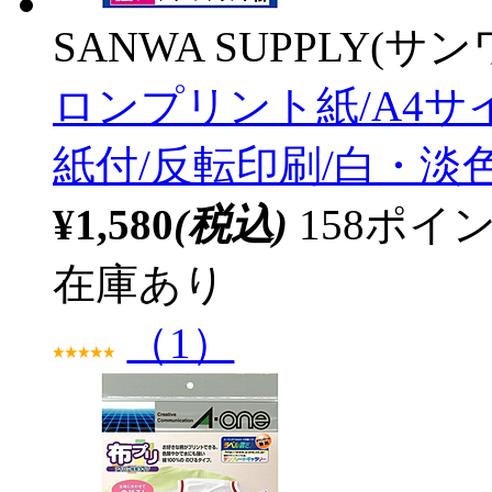
SANWA SUPPLY(サ
ロンプリント紙/A4サ
紙付/反転印刷/白・淡
¥1,580
(税込)
158ポ
在庫あり
（1）