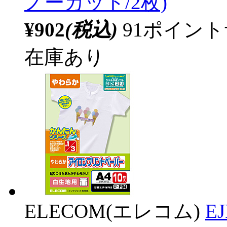
ノーカット/2枚)
¥902
(税込)
91ポイン
在庫あり
ELECOM(エレコム)
E