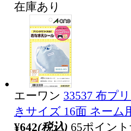
在庫あり
エーワン
33537 布
きサイズ 16面 ネーム
¥642
(税込)
65ポイン