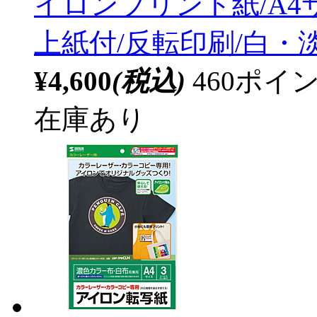
イロンプリント紙/A4サ
上紙付/反転印刷/白・
¥4,600
(税込)
460ポ
在庫あり