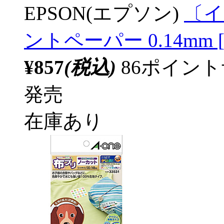
EPSON(エプソン)
〔イ
ントペーパー 0.14mm [A
¥857
(税込)
86ポイン
発売
在庫あり