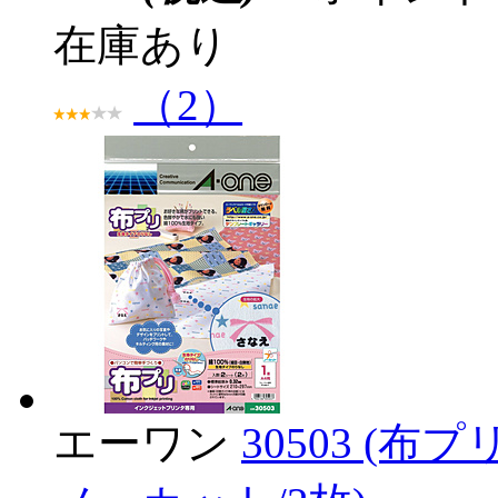
在庫あり
（2）
エーワン
30503 (布