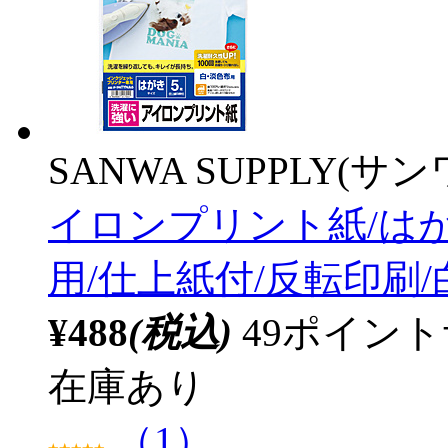
SANWA SUPPLY(サ
イロンプリント紙/はが
用/仕上紙付/反転印刷/
¥488
(税込)
49ポイン
在庫あり
（1）