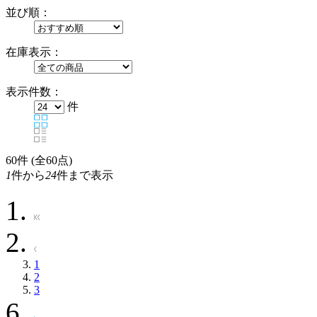
並び順：
在庫表示：
表示件数：
件
60
件 (全60点)
1
件から
24
件まで表示
1
2
3