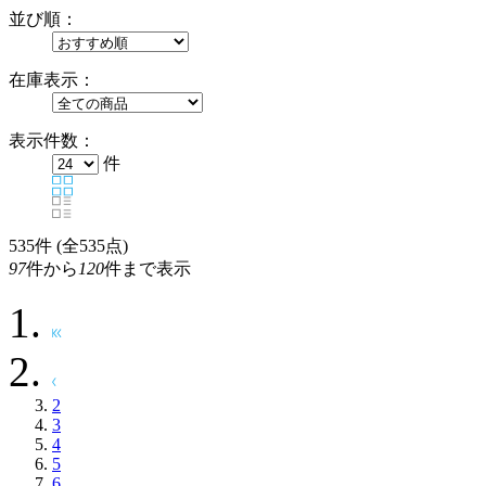
並び順：
在庫表示：
表示件数：
件
535
件 (全535点)
97
件から
120
件まで表示
2
3
4
5
6