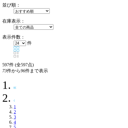
並び順：
在庫表示：
表示件数：
件
597
件 (全597点)
73
件から
96
件まで表示
1
2
3
4
5