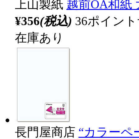
上山製紙
越前OA和紙 大
¥356
(税込)
36ポイン
在庫あり
長門屋商店
“カラーペー