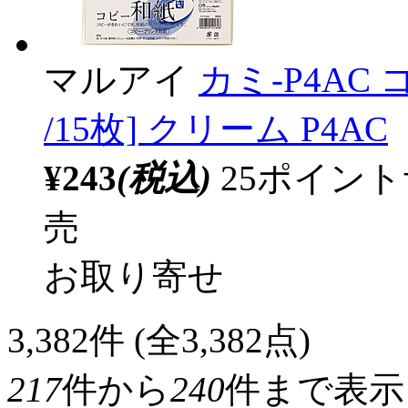
マルアイ
カミ-P4AC コ
/15枚] クリーム P4AC
¥243
(税込)
25ポイン
売
お取り寄せ
3,382
件 (全3,382点)
217
件から
240
件まで表示