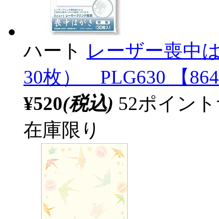
ハート
レーザー喪中は
30枚） PLG630 【86
¥520
(税込)
52ポイン
在庫限り