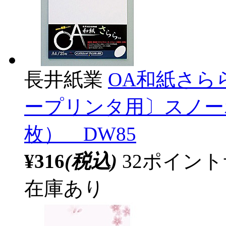
長井紙業
OA和紙さら
ープリンタ用〕スノー
枚） DW85
¥316
(税込)
32ポイン
在庫あり