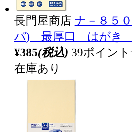
長門屋商店
ナ－８５０
パ) 最厚口 はがき 
¥385
(税込)
39ポイン
在庫あり