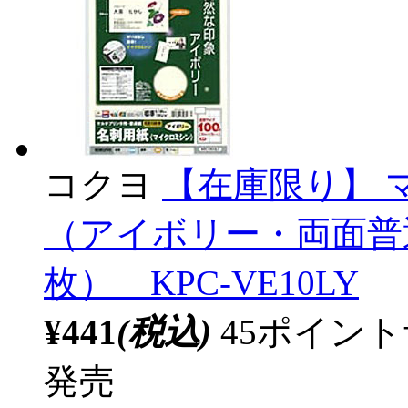
コクヨ
【在庫限り】 
（アイボリー・両面普通
枚） KPC-VE10LY
¥441
(税込)
45ポイン
発売