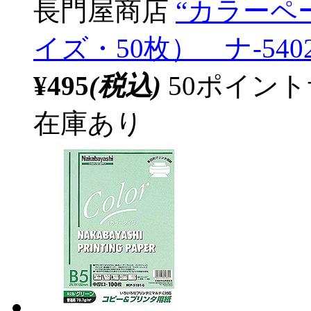
長門屋商店
“カラーペー
イズ・50枚） ナ-540
¥495
(税込)
50ポイン
在庫あり