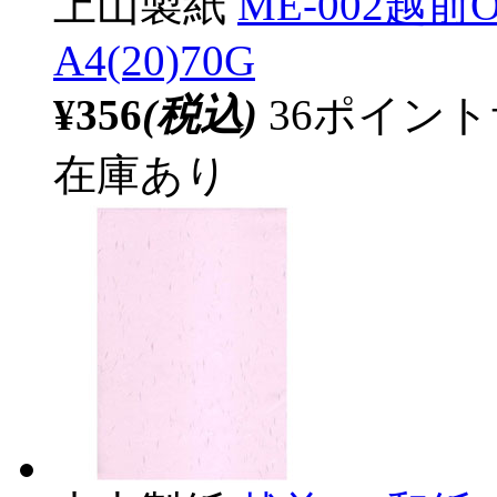
上山製紙
ME-002越
A4(20)70G
¥356
(税込)
36ポイン
在庫あり