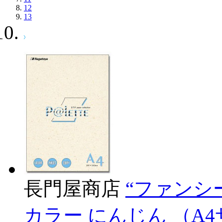
12
13
長門屋商店
“ファンシー
カラー にんじん （A4