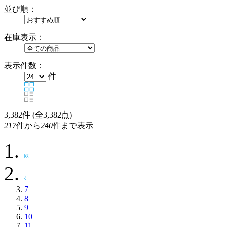
並び順：
在庫表示：
表示件数：
件
3,382
件 (全3,382点)
217
件から
240
件まで表示
7
8
9
10
11