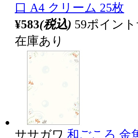
口 A4 クリーム 25枚
¥583
(税込)
59ポイン
在庫あり
ササガワ
和ごころ 金魚