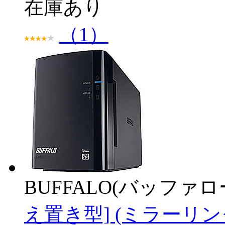
在庫あり
（1）
BUFFALO(バッファ
え置き型] (ミラーリン