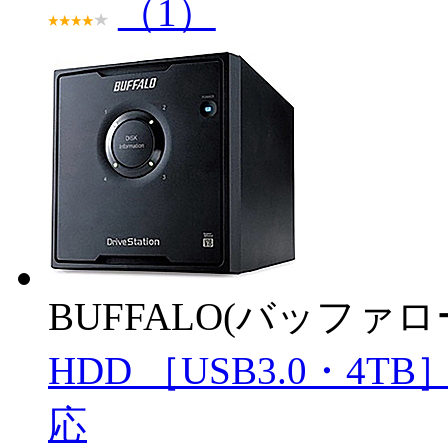
（1）
BUFFALO(バッファ
HDD ［USB3.0・4T
応