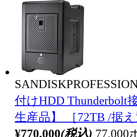
SANDISKPROFESSIO
付けHDD Thunderbol
生産品】 ［72TB /据
¥770,000
(税込)
77,0