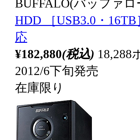
BUFFALO(バッファ
HDD ［USB3.0・16
応
¥182,880
(税込)
18,2
2012/6下旬発売
在庫限り