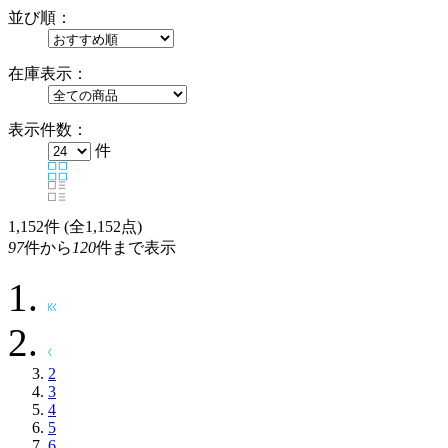
並び順：
在庫表示：
表示件数：
件
1,152
件 (全1,152点)
97
件から
120
件まで表示
2
3
4
5
6