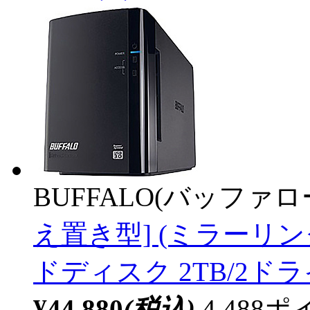
BUFFALO(バッファ
え置き型] (ミラーリン
ドディスク 2TB/2ドラ
¥44,880
(税込)
4,48