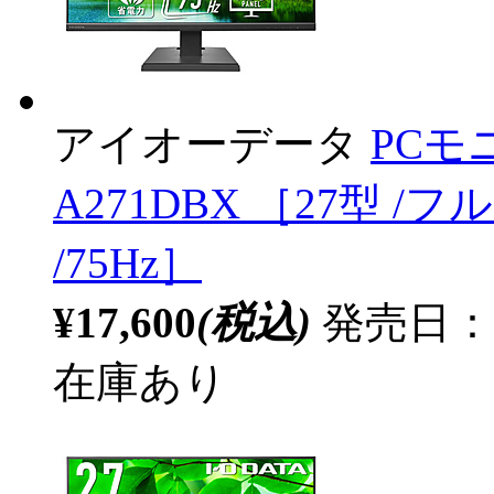
アイオーデータ
PCモ
A271DBX ［27型 /フル
/75Hz］
¥17,600
(税込)
発売日：2
在庫あり