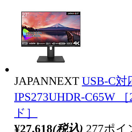
JAPANNEXT
USB-C対
IPS273UHDR-C65W ［
ド］
¥27,618
(税込)
277ポ