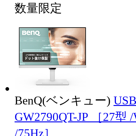
数量限定
BenQ(ベンキュー)
US
GW2790QT-JP ［27型 
/75Hz］