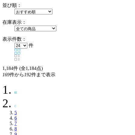
並び順：
在庫表示：
表示件数：
件
1,184
件 (全1,184点)
169
件から
192
件まで表示
5
6
7
8
9