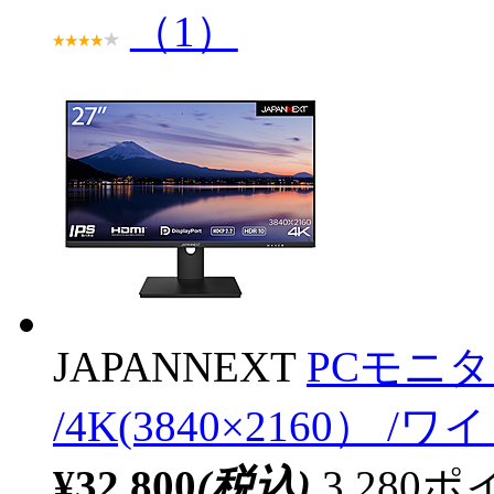
（1）
JAPANNEXT
PCモニター
/4K(3840×2160） /ワ
¥32,800
(税込)
3,28