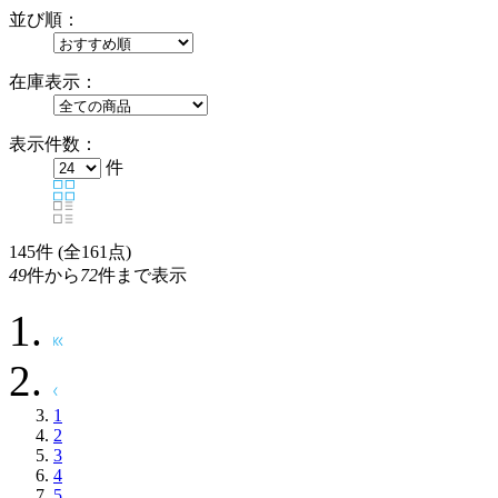
並び順：
在庫表示：
表示件数：
件
145
件 (全161点)
49
件から
72
件まで表示
1
2
3
4
5