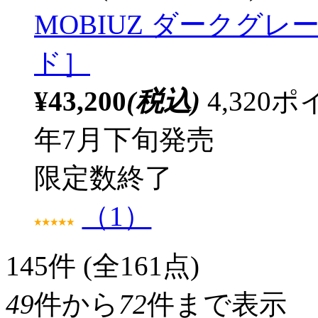
MOBIUZ ダークグレー ［2
ド］
¥43,200
(税込)
4,32
年7月下旬発売
限定数終了
（1）
145
件 (全161点)
49
件から
72
件まで表示