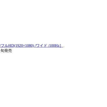
ルHD(1920×1080) /ワイド /100Hz］
/上旬発売