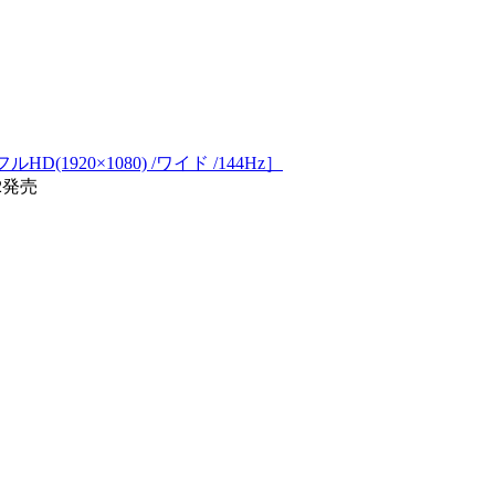
HD(1920×1080) /ワイド /144Hz］
02発売