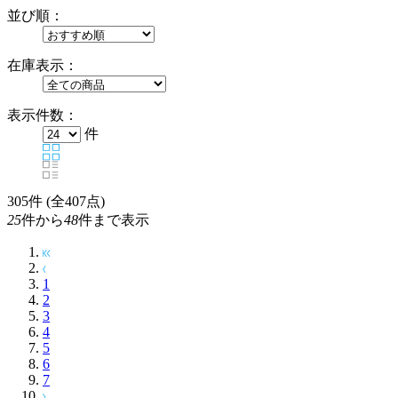
並び順：
在庫表示：
表示件数：
件
305
件 (全407点)
25
件から
48
件まで表示
1
2
3
4
5
6
7