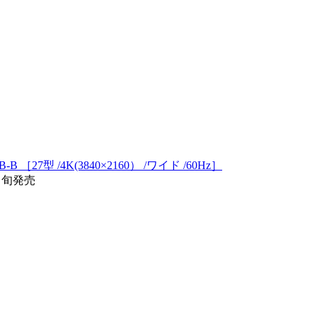
-B ［27型 /4K(3840×2160） /ワイド /60Hz］
/中旬発売