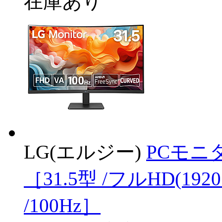
在庫あり
LG(エルジー)
PCモニタ
［31.5型 /フルHD(192
/100Hz］