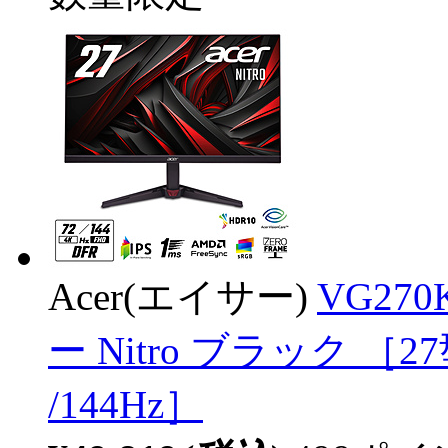
Acer(エイサー)
VG27
ー Nitro ブラック ［27
/144Hz］