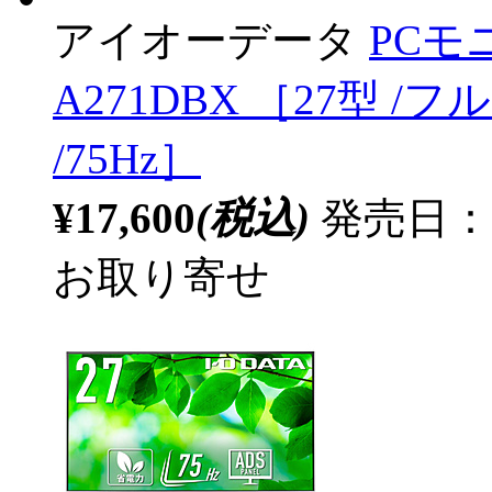
アイオーデータ
PCモ
A271DBX ［27型 /フル
/75Hz］
¥17,600
(税込)
発売日：2
お取り寄せ