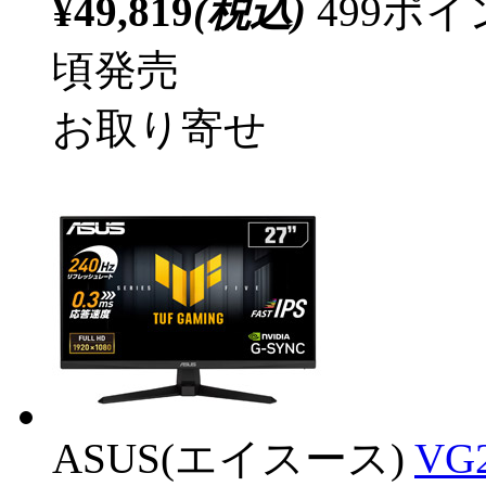
¥49,819
(税込)
499ポ
頃発売
お取り寄せ
ASUS(エイスース)
VG