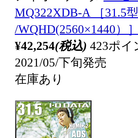
MQ322XDB-A ［31.5
/WQHD(2560×1440）
¥42,254
(税込)
423ポ
2021/05/下旬発売
在庫あり