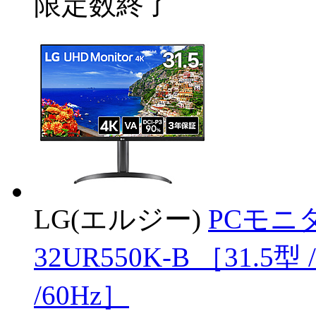
限定数終了
LG(エルジー)
PCモニター
32UR550K-B ［31.5型
/60Hz］