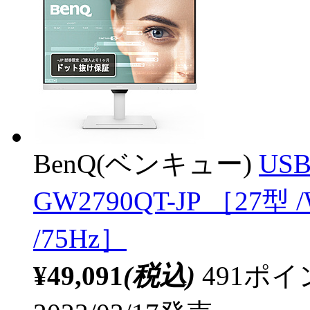
BenQ(ベンキュー)
US
GW2790QT-JP ［27型 
/75Hz］
¥49,091
(税込)
491ポ