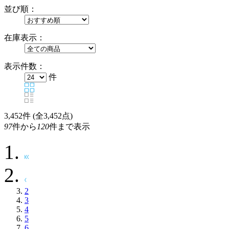
並び順：
在庫表示：
表示件数：
件
3,452
件 (全3,452点)
97
件から
120
件まで表示
2
3
4
5
6