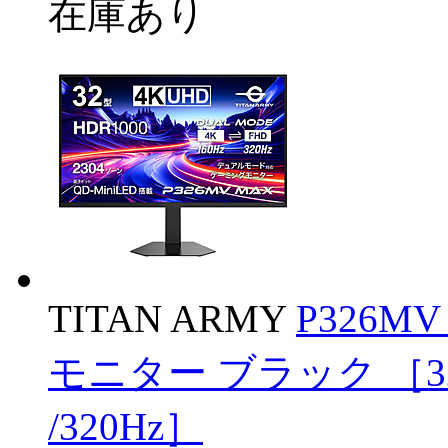
在庫あり
TITAN ARMY
P326M
モニター ブラック ［32型 
/320Hz］