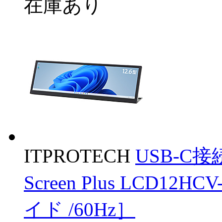
在庫あり
ITPROTECH
USB-C
Screen Plus LCD12HCV
イド /60Hz］