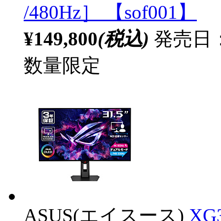
/480Hz］ 【sof001】
¥149,800
(税込)
発売日：2
数量限定
ASUS(エイスース)
XG