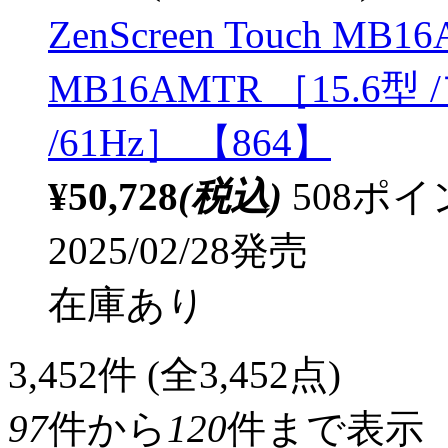
ZenScreen Touch 
MB16AMTR ［15.6型 
/61Hz］ 【864】
¥50,728
(税込)
508ポ
2025/02/28発売
在庫あり
3,452
件 (全3,452点)
97
件から
120
件まで表示