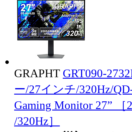
GRAPHT
GRT090-2
ー/27インチ/320Hz/QD-
Gaming Monitor 27” 
/320Hz］