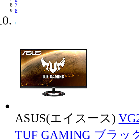
7
8
ASUS(エイスース)
VG
TUF GAMING ブラッ