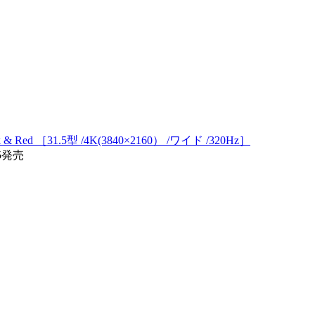
Red ［31.5型 /4K(3840×2160） /ワイド /320Hz］
25発売