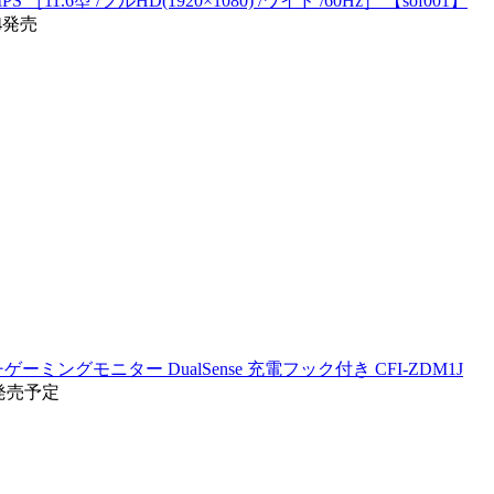
11.6型 /フルHD(1920×1080) /ワイド /60Hz］ 【sof001】
04発売
ゲーミングモニター DualSense 充電フック付き CFI-ZDM1J
7発売予定