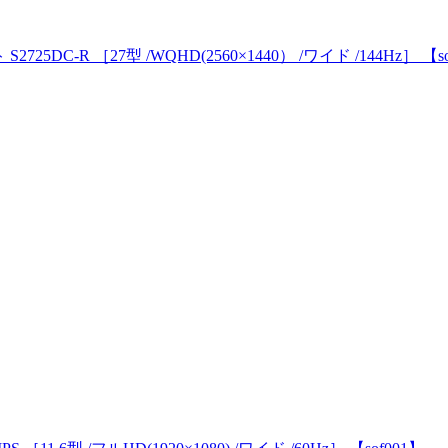
S2725DC-R ［27型 /WQHD(2560×1440） /ワイド /144Hz］ 【s