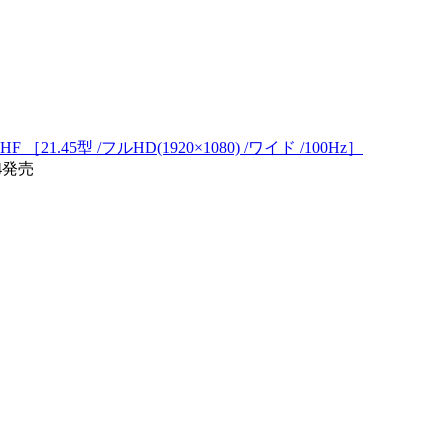
F ［21.45型 /フルHD(1920×1080) /ワイド /100Hz］
04発売