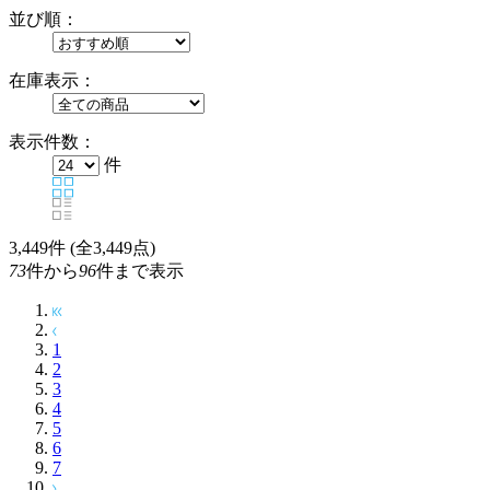
並び順：
在庫表示：
表示件数：
件
3,449
件 (全3,449点)
73
件から
96
件まで表示
1
2
3
4
5
6
7