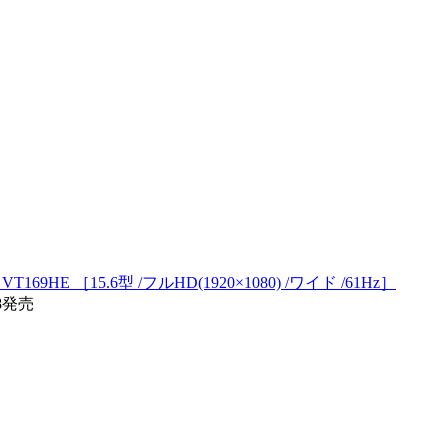
9HE ［15.6型 /フルHD(1920×1080) /ワイド /61Hz］
18発売