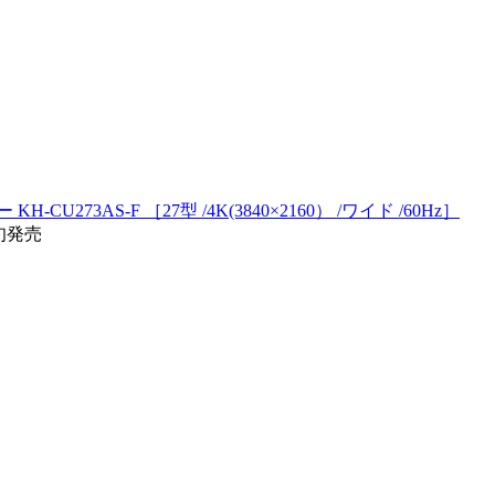
-CU273AS-F ［27型 /4K(3840×2160） /ワイド /60Hz］
下旬発売