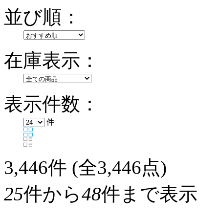
並び順：
在庫表示：
表示件数：
件
3,446
件 (全3,446点)
25
件から
48
件まで表示