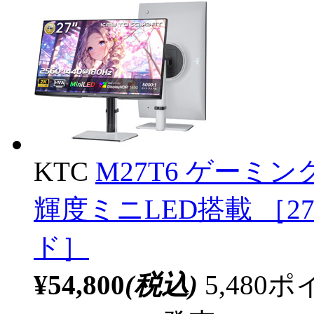
KTC
M27T6 ゲーミ
輝度ミニLED搭載 ［27型 
ド］
¥54,800
(税込)
5,48