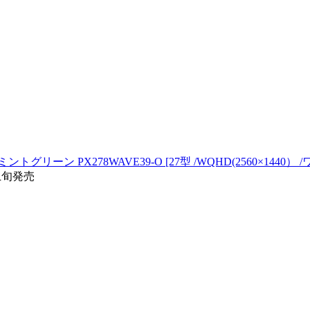
ミントグリーン PX278WAVE39-O [27型 /WQHD(2560×1440） /ワ
/上旬発売