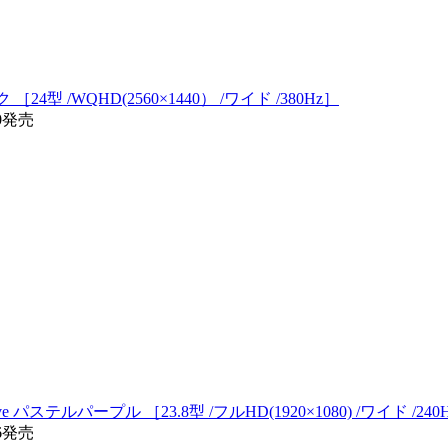
4型 /WQHD(2560×1440） /ワイド /380Hz］
20発売
 パステルパープル ［23.8型 /フルHD(1920×1080) /ワイド /240
16発売