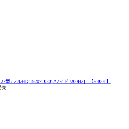
7型 /フルHD(1920×1080) /ワイド /200Hz］ 【sof001】
4発売