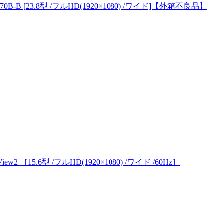
570B-B [23.8型 /フルHD(1920×1080) /ワイド]【外箱不良品】
w2 ［15.6型 /フルHD(1920×1080) /ワイド /60Hz］