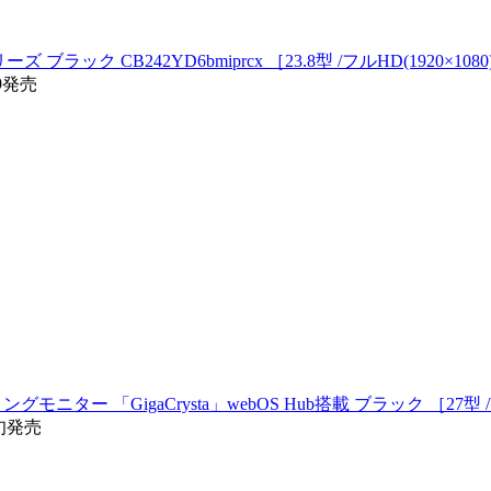
ック CB242YD6bmiprcx ［23.8型 /フルHD(1920×1080) 
19発売
ングモニター 「GigaCrysta」webOS Hub搭載 ブラック ［27型 /WQ
中旬発売