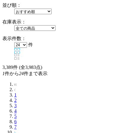
並び順：
在庫表示：
表示件数：
件
3,389
件 (全3,983点)
1
件から
24
件まで表示
1
2
3
4
5
6
7