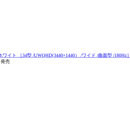
イト ［34型 /UWQHD(3440×1440） /ワイド /曲面型 /180Hz
11発売