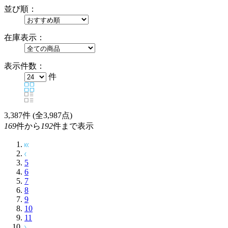
並び順：
在庫表示：
表示件数：
件
3,387
件 (全3,987点)
169
件から
192
件まで表示
5
6
7
8
9
10
11