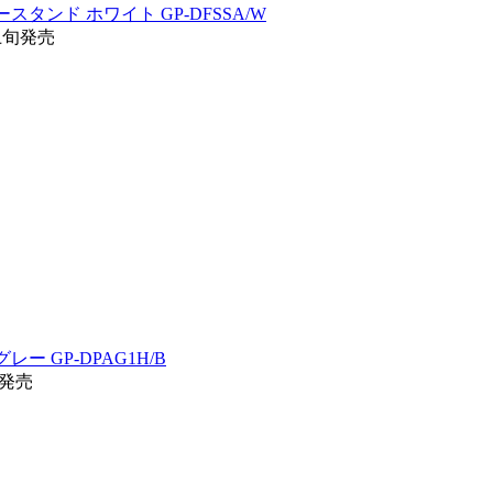
ースタンド ホワイト GP-DFSSA/W
/上旬発売
レー GP-DPAG1H/B
旬発売