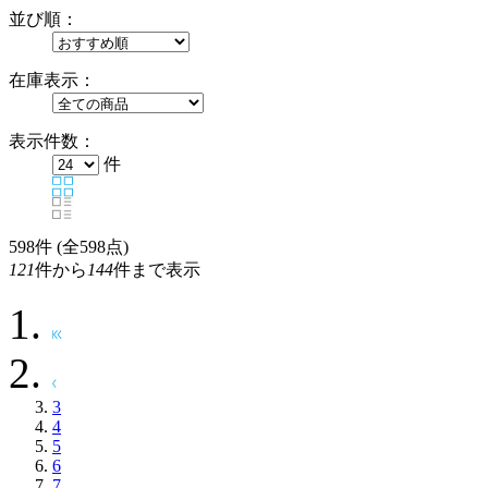
並び順：
在庫表示：
表示件数：
件
598
件 (全598点)
121
件から
144
件まで表示
3
4
5
6
7