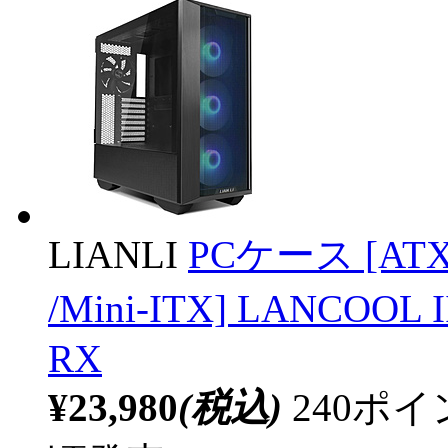
LIANLI
PCケース [ATX /
/Mini-ITX] LANCOO
RX
¥23,980
(税込)
240ポ