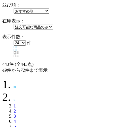
並び順：
在庫表示：
表示件数：
件
443
件 (全443点)
49
件から
72
件まで表示
1
2
3
4
5