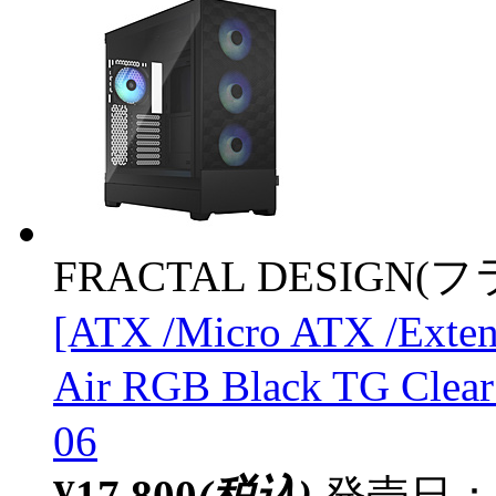
FRACTAL DESIGN
[ATX /Micro ATX /Exte
Air RGB Black TG Cl
06
¥17,800
(税込)
発売日：20