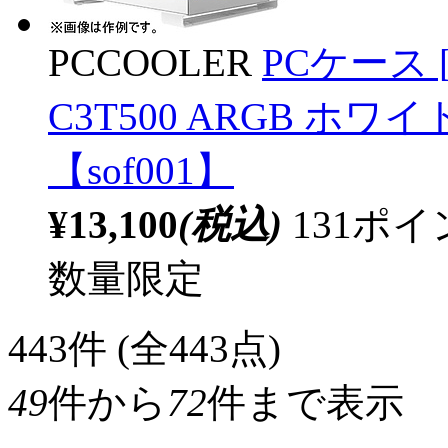
PCCOOLER
PCケース [AT
C3T500 ARGB ホワイト
【sof001】
¥13,100
(税込)
131ポ
数量限定
443
件 (全443点)
49
件から
72
件まで表示