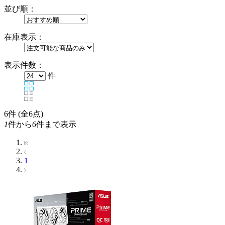
並び順：
在庫表示：
表示件数：
件
6
件 (全6点)
1
件から
6
件まで表示
1