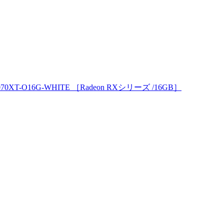
9070XT-O16G-WHITE ［Radeon RXシリーズ /16GB］