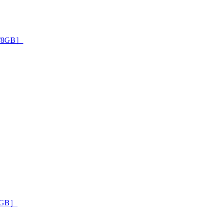
 /8GB］
8GB］