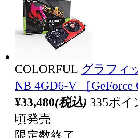
COLORFUL
グラフィックボ
NB 4GD6-V ［GeFor
¥33,480
(税込)
335ポ
頃発売
限定数終了