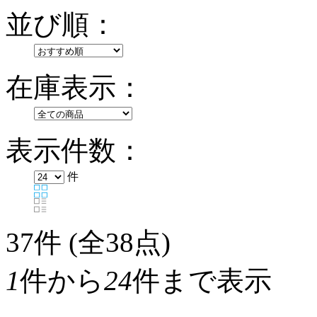
並び順：
在庫表示：
表示件数：
件
37
件 (全38点)
1
件から
24
件まで表示